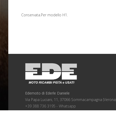
Conservata.Per modello H1.
Edemoto di Ederle Daniele
Via Papa Luciani, 11, 37066 Sommacampagna (Verona
+39 388 736 3195 - Whatsapp
info@edemoto.it