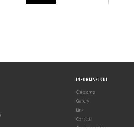
INFORMAZIONI
Chi siamo
Gallery
Link
)
Contatti
Condizioni d'uso