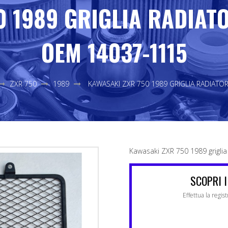
0 1989 GRIGLIA RADIAT
OEM 14037-1115
ZXR 750
1989
KAWASAKI ZXR 750 1989 GRIGLIA RADIATO
Kawasaki ZXR 750 1989 grigli
SCOPRI I
Effettua la regis