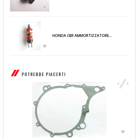

HONDA CBR AMMORTIZZATORE...

POTREBBE PIACERTI
‹
›
