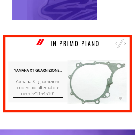
IN PRIMO PIANO
‹
›
YAMAHA XT GUARNIZIONE...
Yamaha XT guarnizione
coperchio alternatore
oem 5Y11545101
