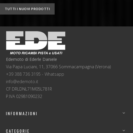
TUTTI I NUOVI PRODOTTI
Edemoto di Ederle Daniele
Via Papa Luciani, 11, 37066 Sommacampagna (Verona)
+39 388 736 3195 - Whatsapp
info@edemoto.it
CF DRLDNL71M05L781R
P.IVA 02981090232
INFORMAZIONI

CATEGORIE
