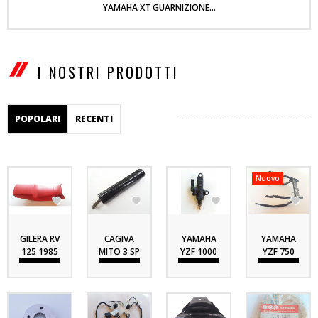
YAMAHA XT GUARNIZIONE...
I NOSTRI PRODOTTI
POPOLARI
RECENTI
Nuovo




GILERA RV
CAGIVA
YAMAHA
YAMAHA
125 1985
MITO 3 SP
YZF 1000
YZF 750
SELLA...
1993...
R1 1998...
SP
TELAIO...