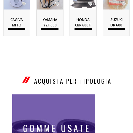




CAGIVA
YAMAHA
HONDA
SUZUKI
MITO
YZF 600
CBR 600 F
DR 600
FONDELLO...
R6 1999...
1991...
1986...
ACQUISTA PER TIPOLOGIA
GOMME USATE