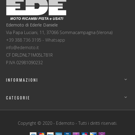
Edemoto di Ederle Daniele
Via Papa Luciani, 11, 37066 Sommacampagna (Verona)
+39 388 736 3195 - Whatsapp
info@edemoto.it
CF DRLDNL71M05L781R
P.IVA 02981090232
INFORMAZIONI

CATEGORIE

Copyright © 2020 - Edemoto - Tutti i diritti riservati.