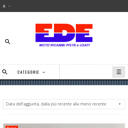

navi
☰

CATEGORIE
Togg
Data dell'aggiunta, dalla più recente alla meno recente

Nuovo