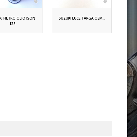


I FILTRO OLIO ISON
SUZUKI LUCE TARGA OEM...
138