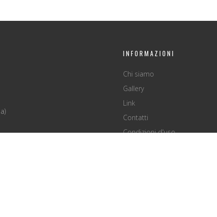
INFORMAZIONI
Chi siamo
Gallery
Link
a)
Contatti
Condizioni d'uso
Privacy