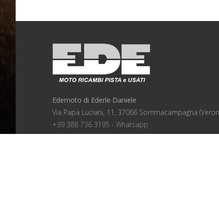
Edemoto di Ederle Daniele
Via Papa Luciani, 11, 37066 Sommacampagna (Veron
+39 388 736 3195 - Whatsapp
info@edemoto.it
CF DRLDNL71M05L781R
P.IVA 02981090232
Copyright © 2020 - Edemoto - Tutti i diritti riservati.