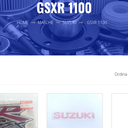
GSXR 1100
HOME
MARCHE
SUZUKI
GSXR 1100
Ordina 