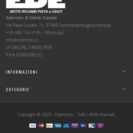
Edemoto di Ederle Daniele
Via Papa Luciani, 11, 37066 Sommacampagna (Verona)
+39 388 736 3195 - Whatsapp
info@edemoto.it
CF DRLDNL71M05L781R
P.IVA 02981090232
INFORMAZIONI

CATEGORIE

Copyright © 2020 - Edemoto - Tutti i diritti riservati.