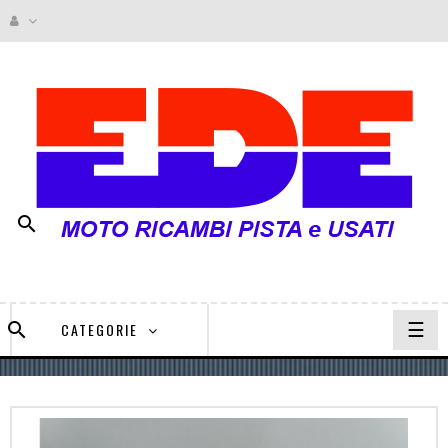

navi
☰

CATEGORIE
Togg