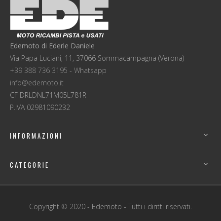
Edemoto di Ederle Daniele
Via Papa Luciani, 11, 37066 Sommacampagna (Verona)
+39 388 736 3195 - Whatsapp
info@edemoto.it
CF DRLDNL71M05L781R
P.IVA 02981090232
INFORMAZIONI

CATEGORIE

Copyright © 2020 - Edemoto - Tutti i diritti riservati.