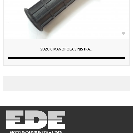

SUZUKI MANOPOLA SINISTRA...