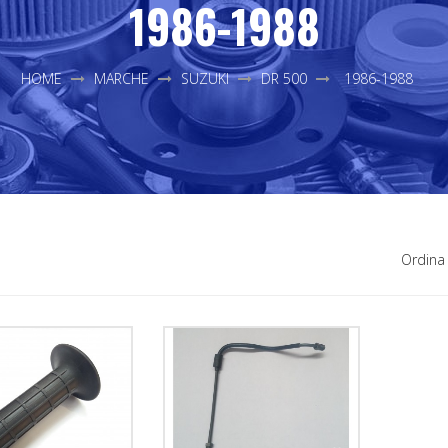
1986-1988
HOME
MARCHE
SUZUKI
DR 500
1986-1988
Ordina 