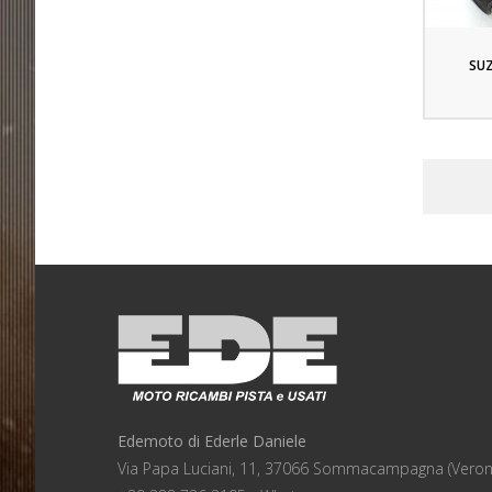
SU
Edemoto di Ederle Daniele
Via Papa Luciani, 11, 37066 Sommacampagna (Veron