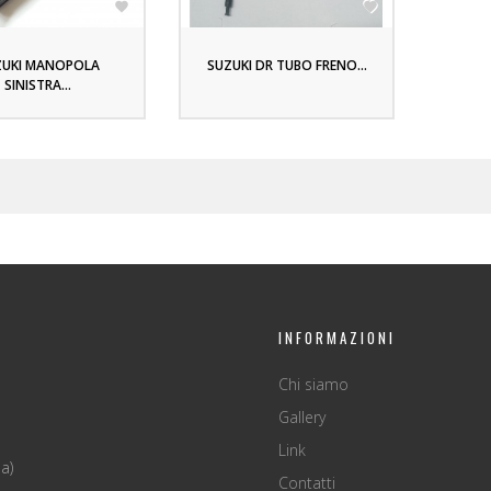


ZUKI MANOPOLA
SUZUKI DR TUBO FRENO...
SINISTRA...
INFORMAZIONI
Chi siamo
Gallery
Link
a)
Contatti