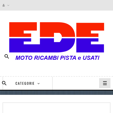

navi
☰

CATEGORIE
Togg