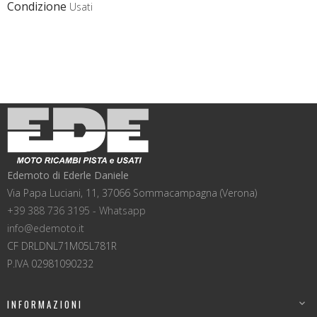
Condizione
Usati
Edemoto di Ederle Daniele
Via Papa Luciani, 11, 37066 Sommacampagna (Verona)
+39 388 736 3195 - Whatsapp
info@edemoto.it
CF DRLDNL71M05L781R
P.IVA 02981090232
INFORMAZIONI
