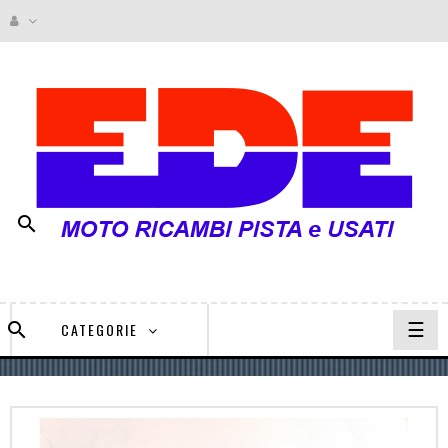

navi
☰

CATEGORIE
Togg