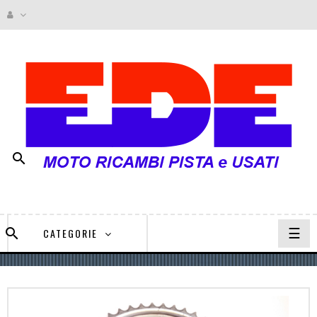

navi
☰

CATEGORIE
Togg