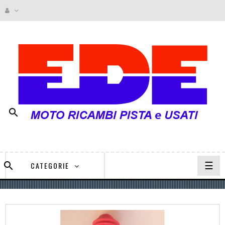

navi
☰

CATEGORIE
Togg