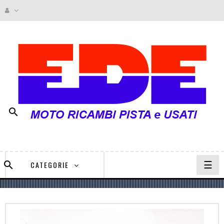

navi
☰

CATEGORIE
Togg