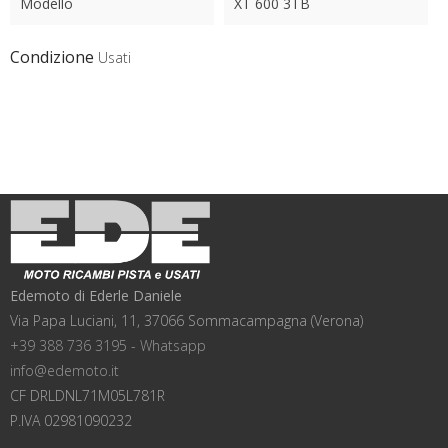
Modello
XT 600 3TB
Condizione
Usati
Edemoto di Ederle Daniele
Via Papa Luciani, 11, 37066 Sommacampagna (Verona)
+39 388 736 3195 - Whatsapp
info@edemoto.it
CF DRLDNL71M05L781R
P.IVA 02981090232