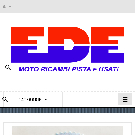

navi
☰

CATEGORIE
Togg